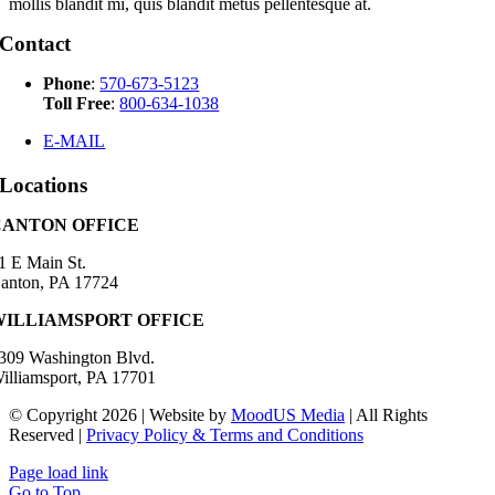
mollis blandit mi, quis blandit metus pellentesque at.
Contact
Phone
:
570-673-5123
Toll Free
:
800-634-1038
E-MAIL
Locations
CANTON OFFICE
1 E Main St.
anton, PA 17724
WILLIAMSPORT OFFICE
309 Washington Blvd.
illiamsport, PA 17701
© Copyright 2026 | Website by
MoodUS Media
| All Rights
Reserved |
Privacy Policy & Terms and Conditions
Page load link
Go to Top