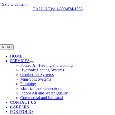
Skip to content
CALL NOW: 1-800-634-1038
MENU
HOME
SERVICES
Forced Air Heating and Cooling
Hydronic Heating Systems
Geothermal Systems
Mini-Split Systems
Plumbing
Electrical and Generators
Indoor Air and Water Quality
Commercial and Industrial
CONTACT US
CAREERS
PORTFOLIO